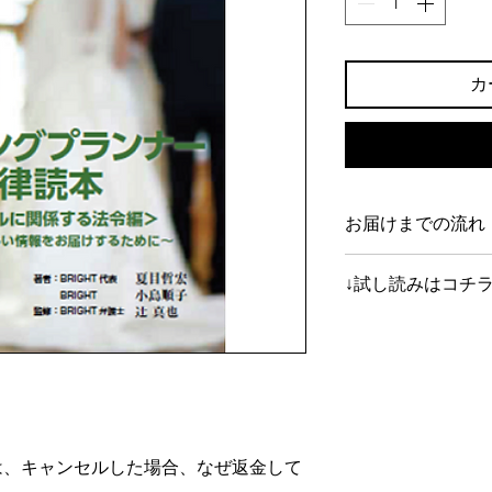
カ
お届けまでの流れ
【クレジットカード
↓試し読みはコチラ
決済確認後、2営業
弊社にて負担します
ウェディングプラン
【お振込みにてお支
お申し込み後、2営
は弊社にて負担しま
]
書籍がお手元に届き
請求書記載の口座に
数料はお客様にてご
は、キャンセルした場合、なぜ返金して