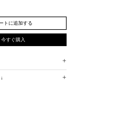
ートに追加する
今すぐ購入
で支払いの場合】
↓
日以内に発送いたします。（送料は
）
ナー法律読本サンプル
払いの場合】
業日以内に発送いたします。（送料
す）
ましたら、指定の期限までに同封の
代金をお振込みください。（振込手
負担をお願いします）