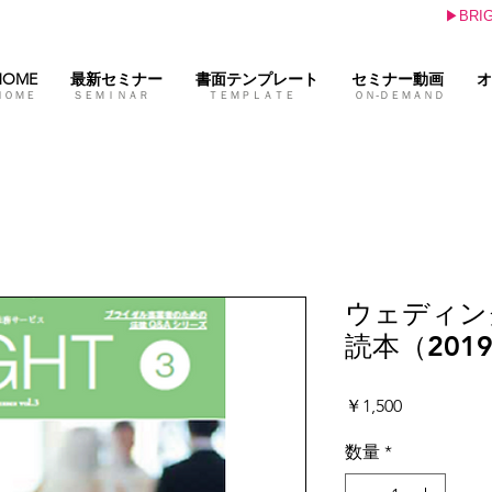
▶BR
HOME
最新セミナー
書面テンプレート
セミナー動画
オ
ＨＯＭＥ ＳＥＭＩＮＡＲ ＴＥＭＰＬＡＴＥ ＯＮ-ＤＥＭＡＮＤ 
ウェディン
読本（201
価
￥1,500
格
数量
*