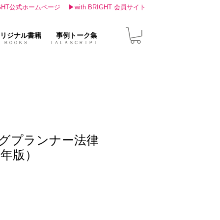
IGHT公式ホームページ
▶with BRIGHT 会員サイト
リジナル書籍
事例トーク集
ＢＯＯＫＳ ＴＡＬＫＳＣＲＩＰＴ
グプランナー法律
9年版）