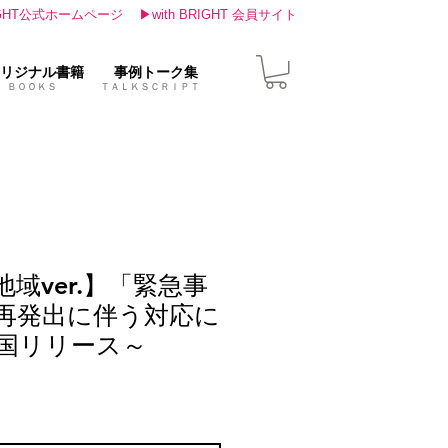
IGHT公式ホームページ
▶with BRIGHT 会員サイト
リジナル書籍
事例トーク集
ＢＯＯＫＳ ＴＡＬＫＳＣＲＩＰＴ
域ver.】「緊急事
再発出に伴う対応に
国リリース～