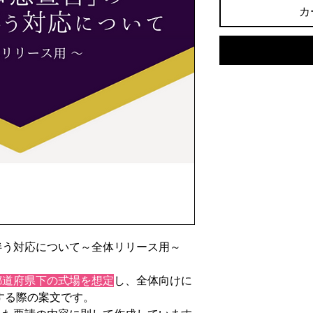
カ
伴う対応について～全体リリース用～
都道府県下の式場を想定
し、全体向けに
する際の案文です。