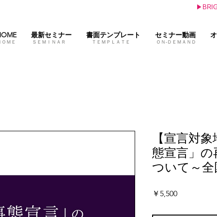
▶BR
HOME
最新セミナー
書面テンプレート
セミナー動画
オ
ＨＯＭＥ ＳＥＭＩＮＡＲ ＴＥＭＰＬＡＴＥ ＯＮ-ＤＥＭＡＮＤ 
【宣言対象地
態宣言」の
ついて～全
価
￥5,500
格