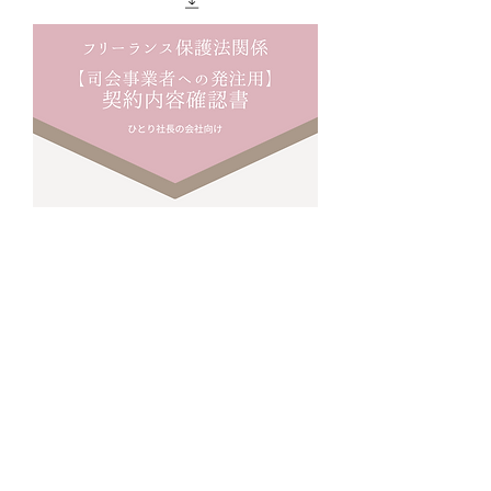
フリーランス保護法関係：ひとり社
長の会社向け【司会事業者への発注
用】契約内容確認書
価格
￥5,500
カートに追加する