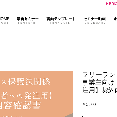
▶BR
HOME
最新セミナー
書面テンプレート
セミナー動画
オ
ＨＯＭＥ ＳＥＭＩＮＡＲ ＴＥＭＰＬＡＴＥ ＯＮ-ＤＥＭＡＮＤ 
フリーラン
事業主向け
注用】契約
価
￥5,500
格