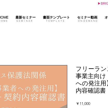
▶BR
HOME
最新セミナー
書面テンプレート
セミナー動画
オ
ＨＯＭＥ ＳＥＭＩＮＡＲ ＴＥＭＰＬＡＴＥ ＯＮ-ＤＥＭＡＮＤ 
フリーラン
事業主向け
への発注用
内容確認書
価
￥11,000