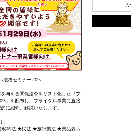
カ
法務セミナー2025
影響を与える関係法令をリスト化した『ブ
025』を配布し、ブライダル事業に直接
羅的に紹介、解説いたします。
ては
契約法 ★民法 ★旅行業法 ★景品表示