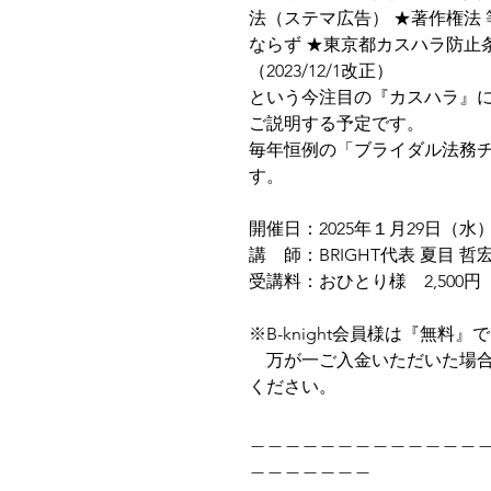
法（ステマ広告） ★著作権法
ならず ★東京都カスハラ防止条例
（2023/12/1改正）
という今注目の『カスハラ』に
ご説明する予定です。
毎年恒例の「ブライダル法務チ
す。
開催日：2025年１月29日（水
講 師：BRIGHT代表 夏目 哲
受講料：おひとり様 2,500円
※B-knight会員様は『無料
万が一ご入金いただいた場合
ください。
＿＿＿＿＿＿＿＿＿＿＿＿＿
＿＿＿＿＿＿＿