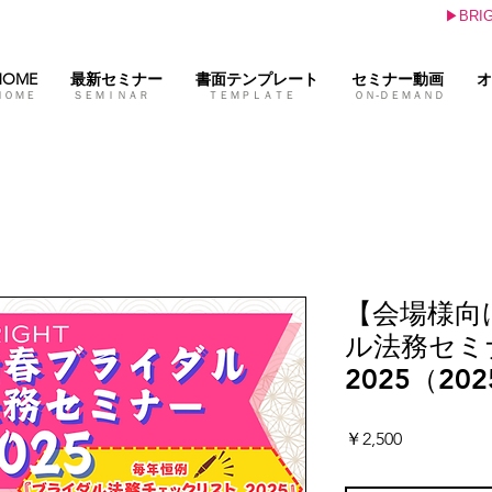
▶BR
HOME
最新セミナー
書面テンプレート
セミナー動画
オ
ＨＯＭＥ ＳＥＭＩＮＡＲ ＴＥＭＰＬＡＴＥ ＯＮ-ＤＥＭＡＮＤ 
【会場様向
ル法務セミ
2025（20
価
￥2,500
格